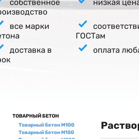
собственное
низкая цен
роизводство
все марки
соответств
етона
ГОСТам
доставка в
оплата люб
рок
ТОВАРНЫЙ БЕТОН
Раство
Товарный бетон М100
Товарный бетон М150