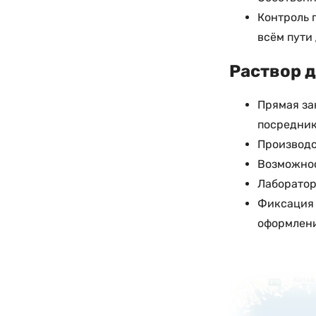
Контроль 
всём пути
Раствор д
Прямая за
посредни
Производс
Возможнос
Лаборатор
Фиксация 
оформлени