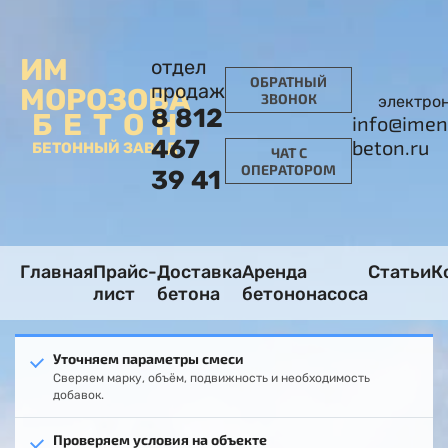
ИМ
отдел
ОБРАТНЫЙ
продаж
МОРОЗОВА
ЗВОНОК
электро
8 812
БЕТОН
info@imen
467
beton.ru
БЕТОННЫЙ ЗАВОД
ЧАТ С
ОПЕРАТОРОМ
39 41
Главная
Прайс-
Доставка
Аренда
Статьи
К
лист
бетона
бетононасоса
Уточняем параметры смеси
Сверяем марку, объём, подвижность и необходимость
добавок.
Проверяем условия на объекте