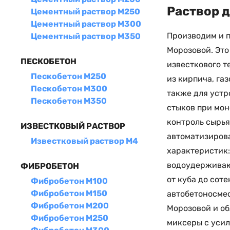
Раствор 
Цементный раствор М250
Цементный раствор М300
Производим и п
Цементный раствор М350
Морозовой. Это
ПЕСКОБЕТОН
известкового т
Пескобетон М250
из кирпича, га
Пескобетон М300
также для устр
Пескобетон М350
стыков при мон
контроль сырья
ИЗВЕСТКОВЫЙ РАСТВОР
автоматизирова
Известковый раствор М4
характеристик:
водоудерживающ
ФИБРОБЕТОН
от куба до сот
Фибробетон М100
Фибробетон М150
автобетоносмес
Фибробетон М200
Морозовой и об
Фибробетон М250
миксеры с уси