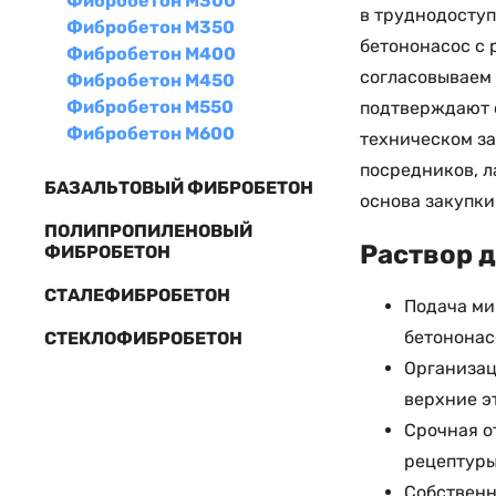
Фибробетон М300
в труднодоступ
Фибробетон М350
бетононасос с 
Фибробетон М400
согласовываем 
Фибробетон М450
Фибробетон М550
подтверждают с
Фибробетон М600
техническом за
посредников, л
БАЗАЛЬТОВЫЙ ФИБРОБЕТОН
основа закупки
ПОЛИПРОПИЛЕНОВЫЙ
Раствор д
ФИБРОБЕТОН
СТАЛЕФИБРОБЕТОН
Подача ми
бетононас
СТЕКЛОФИБРОБЕТОН
Организац
верхние э
Срочная о
рецептур
Собственн