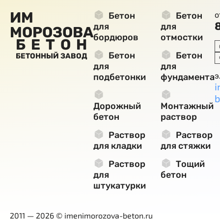
ИМ
Бетон
Бетон
о
для
для
МОРОЗОВА
бордюров
отмостки
БЕТОН
Бетон
Бетон
БЕТОННЫЙ ЗАВОД
для
для
э
подбетонки
фундамента
i
b
Дорожный
Монтажный
бетон
раствор
Раствор
Раствор
для кладки
для стяжки
Раствор
Тощий
для
бетон
штукатурки
2011 — 2026 © imenimorozova-beton.ru