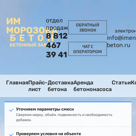
ИМ
отдел
ОБРАТНЫЙ
продаж
МОРОЗОВА
ЗВОНОК
электро
8 812
БЕТОН
info@imen
467
beton.ru
БЕТОННЫЙ ЗАВОД
ЧАТ С
ОПЕРАТОРОМ
39 41
Главная
Прайс-
Доставка
Аренда
Статьи
К
лист
бетона
бетононасоса
Уточняем параметры смеси
Сверяем марку, объём, подвижность и необходимость
добавок.
Проверяем условия на объекте