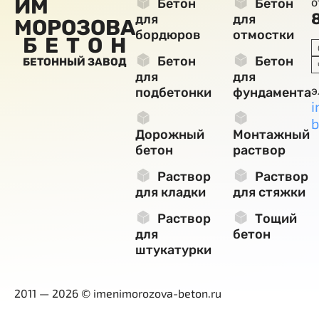
ИМ
Бетон
Бетон
о
для
для
МОРОЗОВА
бордюров
отмостки
БЕТОН
Бетон
Бетон
БЕТОННЫЙ ЗАВОД
для
для
э
подбетонки
фундамента
i
b
Дорожный
Монтажный
бетон
раствор
Раствор
Раствор
для кладки
для стяжки
Раствор
Тощий
для
бетон
штукатурки
2011 — 2026 © imenimorozova-beton.ru