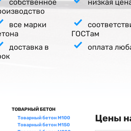
собственное
низкая цен
роизводство
все марки
соответств
етона
ГОСТам
доставка в
оплата люб
рок
ТОВАРНЫЙ БЕТОН
Цены н
Товарный бетон М100
Товарный бетон М150