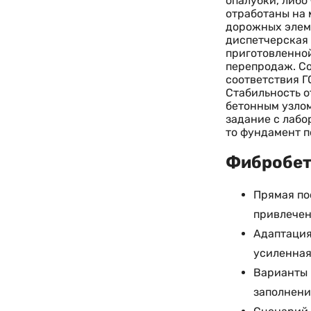
опалубки, либо
отработаны на 
дорожных элеме
диспетчерская
приготовленной
перепродаж. Со
соответствия Г
Стабильность о
бетонным узлом
задание с лабо
то фундамент п
Фибробето
Прямая по
привлечен
Адаптация
усиленная
Варианты 
заполнени