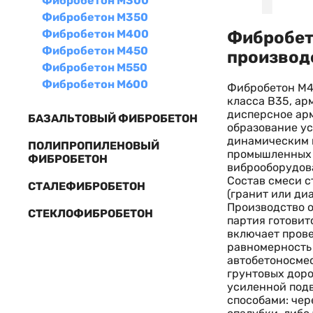
Фибробетон М300
Фибробетон М350
Фибробетон М400
Фибробет
Фибробетон М450
производ
Фибробетон М550
Фибробетон М600
Фибробетон М4
класса В35, ар
дисперсное ар
БАЗАЛЬТОВЫЙ ФИБРОБЕТОН
образование ус
динамическим н
ПОЛИПРОПИЛЕНОВЫЙ
промышленных 
ФИБРОБЕТОН
виброоборудов
Состав смеси с
СТАЛЕФИБРОБЕТОН
(гранит или ди
Производство о
СТЕКЛОФИБРОБЕТОН
партия готовит
включает прове
равномерность
автобетоносмес
грунтовых доро
усиленной подв
способами: чер