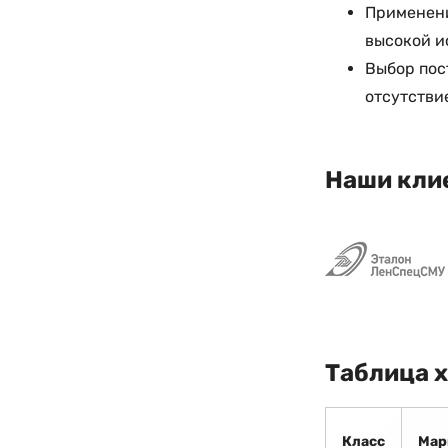
Применени
высокой и
Выбор пос
отсутстви
Наши кли
Таблица 
Класс
Мар