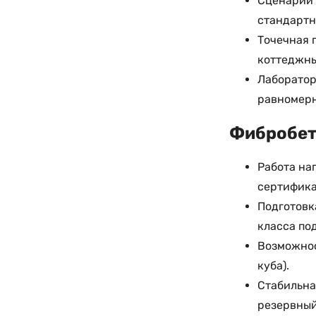
Сценарий 
стандартн
Точечная 
коттеджны
Лаборатор
равномерн
Фибробето
Работа на
сертифика
Подготовк
класса по
Возможност
куба).
Стабильна
резервный