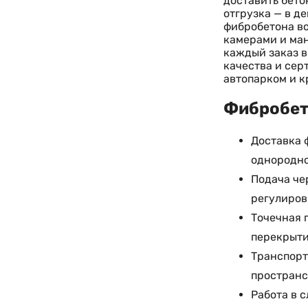
доставить бето
отгрузка — в д
фибробетона в
камерами и ман
каждый заказ в
качества и сер
автопарком и к
Фибробето
Доставка 
однородно
Подача че
регулиров
Точечная 
перекрыти
Транспорт
пространс
Работа в 