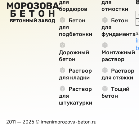
для
для
МОРОЗОВА
бордюров
отмостки
БЕТОН
Бетон
Бетон
БЕТОННЫЙ ЗАВОД
для
для
э
подбетонки
фундамента
i
b
Дорожный
Монтажный
бетон
раствор
Раствор
Раствор
для кладки
для стяжки
Раствор
Тощий
для
бетон
штукатурки
2011 — 2026 © imenimorozova-beton.ru