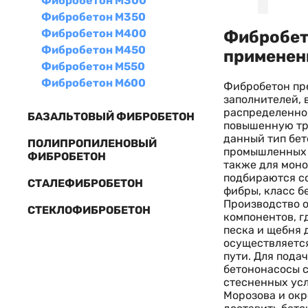
Фибробетон М300
Фибробетон М350
Фибробетон М400
Фибробето
Фибробетон М450
применен
Фибробетон М550
Фибробетон М600
Фибробетон пре
заполнителей, 
распределенной
БАЗАЛЬТОВЫЙ ФИБРОБЕТОН
повышенную тр
данный тип бет
ПОЛИПРОПИЛЕНОВЫЙ
промышленных п
ФИБРОБЕТОН
также для моно
подбираются со
СТАЛЕФИБРОБЕТОН
фибры, класс б
Производство о
СТЕКЛОФИБРОБЕТОН
компонентов, г
песка и щебня 
осуществляетс
пути. Для пода
бетононасосы с
стесненных усл
Морозова и окр