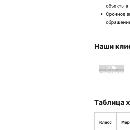
объекты в
Срочное в
обращения
Наши кли
Таблица 
Класс
Мар