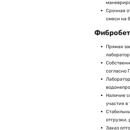
маневриро
Срочная о
смеси на 
Фибробето
Прямая за
лаборатор
Собственн
согласно 
Лаборатор
водонепр
Наличие с
участия в
Стабильны
отгрузки,
Заказ опт