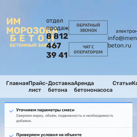
ИМ
отдел
ОБРАТНЫЙ
продаж
МОРОЗОВА
ЗВОНОК
электро
8 812
БЕТОН
info@imen
467
beton.ru
БЕТОННЫЙ ЗАВОД
ЧАТ С
ОПЕРАТОРОМ
39 41
Главная
Прайс-
Доставка
Аренда
Статьи
К
лист
бетона
бетононасоса
Уточняем параметры смеси
Сверяем марку, объём, подвижность и необходимость
добавок.
Проверяем условия на объекте