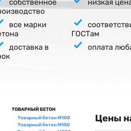
собственное
низкая цен
роизводство
все марки
соответств
етона
ГОСТам
доставка в
оплата люб
рок
ТОВАРНЫЙ БЕТОН
Цены н
Товарный бетон М100
Товарный бетон М150