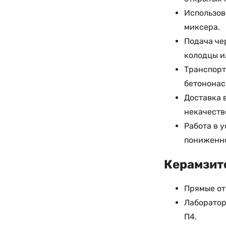
Использов
миксера.
Подача че
колодцы и
Транспорт
бетононас
Доставка 
некачеств
Работа в 
пониженно
Керамзито
Прямые от
Лаборатор
П4.