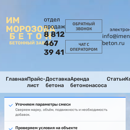
ИМ
отдел
ОБРАТНЫЙ
продаж
МОРОЗОВА
ЗВОНОК
электро
8 812
БЕТОН
info@imen
467
beton.ru
БЕТОННЫЙ ЗАВОД
ЧАТ С
ОПЕРАТОРОМ
39 41
Главная
Прайс-
Доставка
Аренда
Статьи
К
лист
бетона
бетононасоса
Уточняем параметры смеси
Сверяем марку, объём, подвижность и необходимость
добавок.
Проверяем условия на объекте