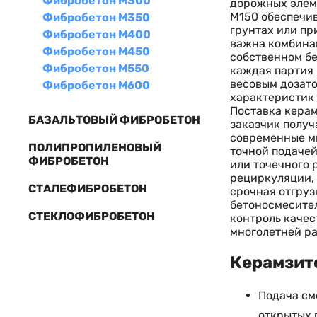
Фибробетон М300
дорожных элеме
М150 обеспечив
Фибробетон М350
грунтах или пр
Фибробетон М400
важна комбинац
Фибробетон М450
собственном бе
Фибробетон М550
каждая партия 
весовым дозато
Фибробетон М600
характеристик 
Поставка керам
БАЗАЛЬТОВЫЙ ФИБРОБЕТОН
заказчик получ
современные ми
ПОЛИПРОПИЛЕНОВЫЙ
точной подачей
ФИБРОБЕТОН
или точечного 
рециркуляции,
СТАЛЕФИБРОБЕТОН
срочная отгруз
бетоносмесител
СТЕКЛОФИБРОБЕТОН
контроль качес
многолетней ра
Керамзито
Подача см
открытых 