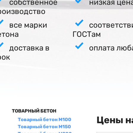
собственное
низкая цен
роизводство
все марки
соответств
етона
ГОСТам
доставка в
оплата люб
рок
ТОВАРНЫЙ БЕТОН
Цены н
Товарный бетон М100
Товарный бетон М150