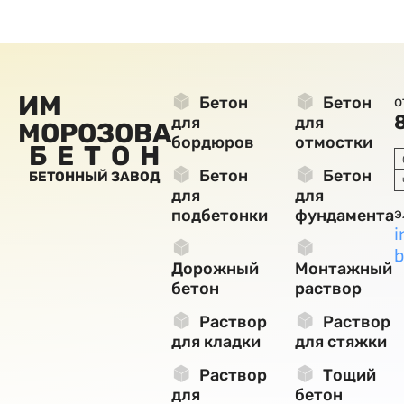
ИМ
Бетон
Бетон
о
для
для
МОРОЗОВА
бордюров
отмостки
БЕТОН
Бетон
Бетон
БЕТОННЫЙ ЗАВОД
для
для
э
подбетонки
фундамента
i
b
Дорожный
Монтажный
бетон
раствор
Раствор
Раствор
для кладки
для стяжки
Раствор
Тощий
для
бетон