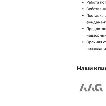
Работа по
Собственн
Поставка о
фундамент
Предостав
надзорным
Срочная о
незаплани
Наши кли