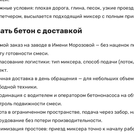
жные условия: плохая дорога, глина, песок, узкие прое
петчером, высылается подходящий миксер с полным при
ать бетон с доставкой
мой заказ на заводе в Имени Морозовой — без наценок 
ту готовности смеси.
ласование логистики: тип миксера, способ подачи (лото
ект.
чная доставка в день обращения — для небольших объем
бодной техники.
рдинация с водителем и оператором бетононасоса на об
троль подвижности смеси.
ота в ограниченном пространстве, подача через забор, 
рудование без потери производительности.
имизация простоев: приезд миксера точно к началу рабо