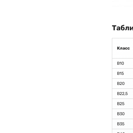
Табли
Класс
В10
В15
В20
В22,5
В25
В30
В35