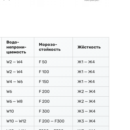
Водо-
Морозо-
непрони-
Жёсткость
стойкость
цаемость
W2 — W4
F 50
Ж1 — Ж4
W2 — W4
F 100
Ж1 — Ж4
W4 — W6
F 150
Ж1 — Ж4
W6
F 200
Ж2 — Ж4
W6 — W8
F 200
Ж2 — Ж4
W10
F 300
Ж3 — Ж4
W10 — W12
F 200 — F300
Ж3 — Ж4