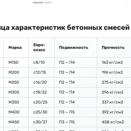
ца характеристик бетонных смесей
Евро-
Марка
Подвижность
Прочность
класс
М150
c8/10
П2 — П4
163 кг/см2
М200
с12/15
П2 — П4
196 кг/см2
М250
с16/20
П2 — П4
275 кг/см2
М300
с18/22
П2 — П4
296 кг/см2
М350
с20/25
П2 — П4
337 кг/см2
М400
с25/30
П3 — П5
392 кг/см2
М450
с30/37
П3 — П5
458 кг/см2