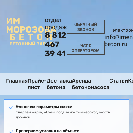
ИМ
отдел
ОБРАТНЫЙ
продаж
МОРОЗОВА
ЗВОНОК
электро
8 812
БЕТОН
info@imen
467
beton.ru
БЕТОННЫЙ ЗАВОД
ЧАТ С
ОПЕРАТОРОМ
39 41
Главная
Прайс-
Доставка
Аренда
Статьи
К
лист
бетона
бетононасоса
Уточняем параметры смеси
Сверяем марку, объём, подвижность и необходимость
добавок.
Проверяем условия на объекте