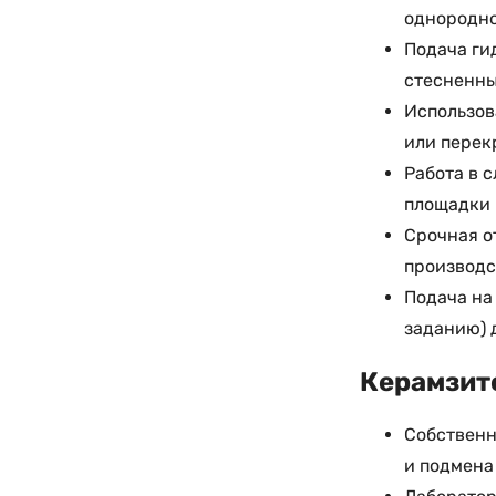
однородно
Подача ги
стесненны
Использов
или перек
Работа в 
площадки 
Срочная о
производс
Подача на
заданию) 
Керамзито
Собственн
и подмена