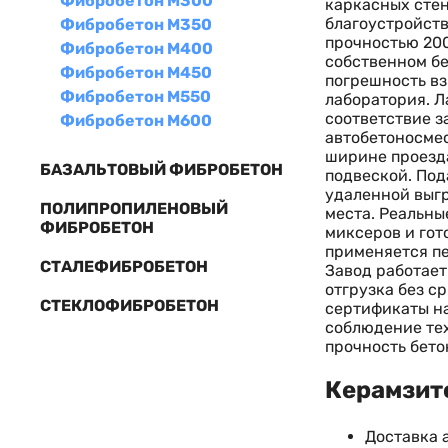
Фибробетон М300
каркасных стен
благоустройст
Фибробетон М350
прочностью 200
Фибробетон М400
собственном бе
Фибробетон М450
погрешность вз
Фибробетон М550
лаборатория. Л
соответствие з
Фибробетон М600
автобетоносмес
ширине проезда
БАЗАЛЬТОВЫЙ ФИБРОБЕТОН
подвеской. Под
удаленной выгр
ПОЛИПРОПИЛЕНОВЫЙ
места. Реальны
ФИБРОБЕТОН
миксеров и гот
применяется пе
СТАЛЕФИБРОБЕТОН
Завод работает
отгрузка без с
СТЕКЛОФИБРОБЕТОН
сертификаты на
соблюдение тех
прочность бето
Керамзито
Доставка 