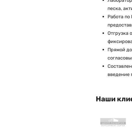
Лаборатор
песка, ак
Работа по
предостав
Отгрузка о
фиксирова
Прямой до
согласовы
Составлен
введение 
Наши кли