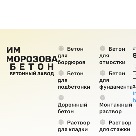
ИМ
Бетон
Бетон
о
для
для
МОРОЗОВА
бордюров
отмостки
БЕТОН
Бетон
Бетон
БЕТОННЫЙ ЗАВОД
для
для
э
подбетонки
фундамента
i
b
Дорожный
Монтажный
бетон
раствор
Раствор
Раствор
для кладки
для стяжки