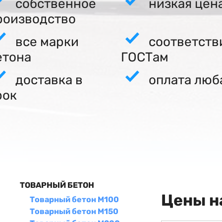
собственное
низкая цен
роизводство
все марки
соответств
етона
ГОСТам
доставка в
оплата люб
рок
ТОВАРНЫЙ БЕТОН
Цены н
Товарный бетон М100
Товарный бетон М150