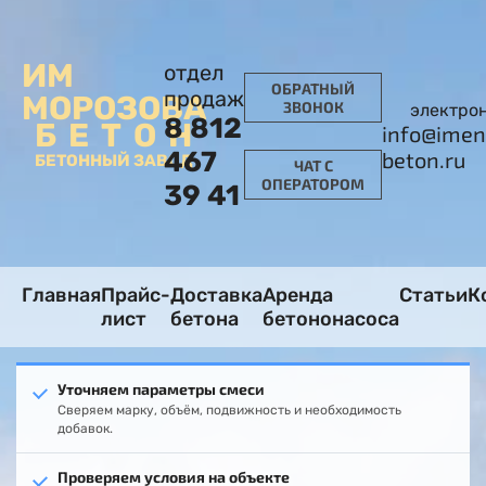
ИМ
отдел
ОБРАТНЫЙ
продаж
МОРОЗОВА
ЗВОНОК
электро
8 812
БЕТОН
info@imen
467
beton.ru
БЕТОННЫЙ ЗАВОД
ЧАТ С
ОПЕРАТОРОМ
39 41
Главная
Прайс-
Доставка
Аренда
Статьи
К
лист
бетона
бетононасоса
Уточняем параметры смеси
Сверяем марку, объём, подвижность и необходимость
добавок.
Проверяем условия на объекте