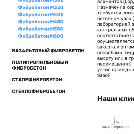
Фибробетон М300
элементов (бор
Назначение ке
Фибробетон М350
требуется сниж
Фибробетон М400
бетонном узле 
Фибробетон М450
лабораторией з
Фибробетон М550
контрольных об
соответствие Г
Фибробетон М600
осуществляется
заказ как опто
БАЗАЛЬТОВЫЙ ФИБРОБЕТОН
способами: гид
высоту или в т
ПОЛИПРОПИЛЕНОВЫЙ
перемещении). 
ФИБРОБЕТОН
узкие проезды
базой
СТАЛЕФИБРОБЕТОН
СТЕКЛОФИБРОБЕТОН
Наши кли