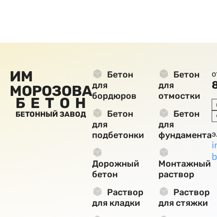
ИМ
Бетон
Бетон
о
для
для
МОРОЗОВА
бордюров
отмостки
БЕТОН
Бетон
Бетон
БЕТОННЫЙ ЗАВОД
для
для
э
подбетонки
фундамента
i
b
Дорожный
Монтажный
бетон
раствор
Раствор
Раствор
для кладки
для стяжки