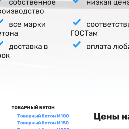
собственное
низкая цен
роизводство
все марки
соответств
етона
ГОСТам
доставка в
оплата люб
рок
ТОВАРНЫЙ БЕТОН
Цены н
Товарный бетон М100
Товарный бетон М150