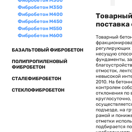
Фибробетон М300
Фибробетон М350
Фибробетон М400
Товарный 
Фибробетон М450
поставка 
Фибробетон М550
Фибробетон М600
Товарный бетон
фракционирован
регулирующих п
БАЗАЛЬТОВЫЙ ФИБРОБЕТОН
несущую способ
фундаменты, за
ПОЛИПРОПИЛЕНОВЫЙ
благоустройств
ФИБРОБЕТОН
отмосток, лент
невысокой инте
СТАЛЕФИБРОБЕТОН
2010. На бетон
контролем собс
СТЕКЛОФИБРОБЕТОН
отклонения по
круглосуточно,
осуществляется
подъезде, на г
рамой и пониже
отметки исполь
подбирается по