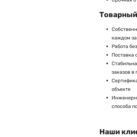
Товарный 
Собственн
каждом з
Работа бе
Поставка о
Стабильна
заказов в
Сертифика
объекте
Инженерна
способа п
Наши кли