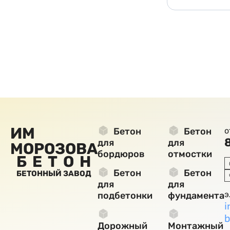
ИМ
Бетон
Бетон
о
для
для
МОРОЗОВА
бордюров
отмостки
БЕТОН
Бетон
Бетон
БЕТОННЫЙ ЗАВОД
для
для
э
подбетонки
фундамента
i
b
Дорожный
Монтажный