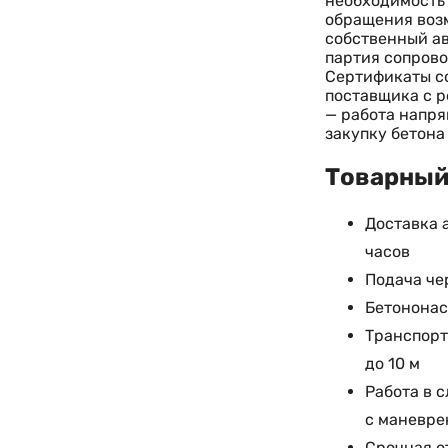
необходимость 
обращения возм
собственный ав
партия сопрово
Сертификаты с
поставщика с р
— работа напря
закупку бетона
Товарный 
Доставка 
часов
Подача че
Бетононас
Транспорт
до 10 м
Работа в 
с маневре
Срочная о