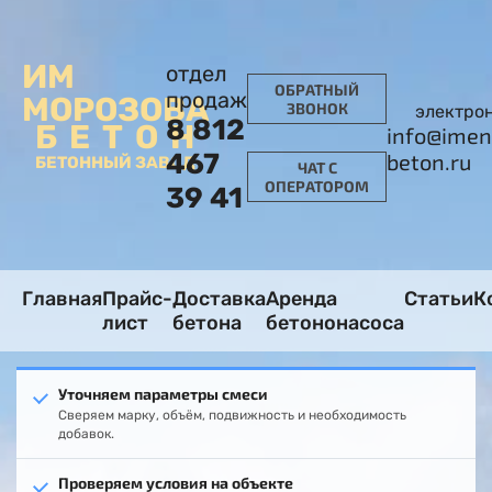
ИМ
отдел
ОБРАТНЫЙ
продаж
МОРОЗОВА
ЗВОНОК
электро
8 812
БЕТОН
info@imen
467
beton.ru
БЕТОННЫЙ ЗАВОД
ЧАТ С
ОПЕРАТОРОМ
39 41
Главная
Прайс-
Доставка
Аренда
Статьи
К
лист
бетона
бетононасоса
Уточняем параметры смеси
Сверяем марку, объём, подвижность и необходимость
добавок.
Проверяем условия на объекте