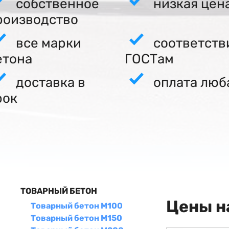
собственное
низкая цен
роизводство
все марки
соответств
етона
ГОСТам
доставка в
оплата люб
рок
ТОВАРНЫЙ БЕТОН
Цены н
Товарный бетон М100
Товарный бетон М150