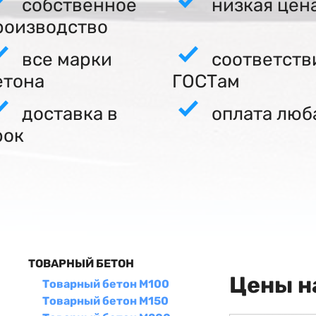
собственное
низкая цен
роизводство
все марки
соответств
етона
ГОСТам
доставка в
оплата люб
рок
ТОВАРНЫЙ БЕТОН
Цены н
Товарный бетон М100
Товарный бетон М150