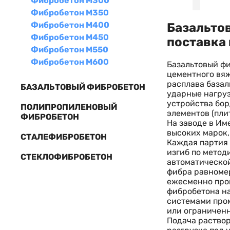
Фибробетон М300
Фибробетон М350
Фибробетон М400
Базальто
Фибробетон М450
поставка 
Фибробетон М550
Фибробетон М600
Базальтовый ф
цементного вяж
расплава базал
БАЗАЛЬТОВЫЙ ФИБРОБЕТОН
ударные нагруз
устройства бор
ПОЛИПРОПИЛЕНОВЫЙ
элементов (пли
ФИБРОБЕТОН
На заводе в Им
высоких марок,
СТАЛЕФИБРОБЕТОН
Каждая партия 
изгиб по метод
СТЕКЛОФИБРОБЕТОН
автоматическо
фибра равноме
ежесменно пров
фибробетона н
системами пром
или ограничен
Подача раствор