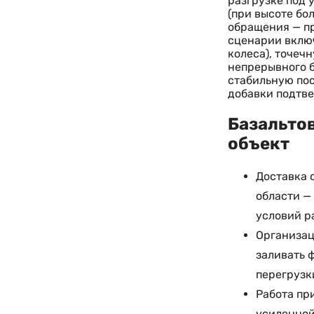
разгрузке под 
(при высоте бо
обращения — пр
сценарии включ
колеса), точеч
непрерывного 
стабильную пос
добавки подтве
Базальтов
объект
Доставка 
области —
условий р
Организац
заливать 
перегрузк
Работа пр
усиленной