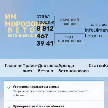
ИМ
отдел
ОБРАТНЫЙ
продаж
МОРОЗОВА
ЗВОНОК
электро
8 812
БЕТОН
info@imen
467
beton.ru
БЕТОННЫЙ ЗАВОД
ЧАТ С
ОПЕРАТОРОМ
39 41
Главная
Прайс-
Доставка
Аренда
Статьи
К
лист
бетона
бетононасоса
Уточняем параметры смеси
Сверяем марку, объём, подвижность и необходимость
добавок.
Проверяем условия на объекте