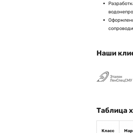
Разработк
водонепро
Оформлени
сопроводи
Наши кли
Таблица 
Класс
Мар