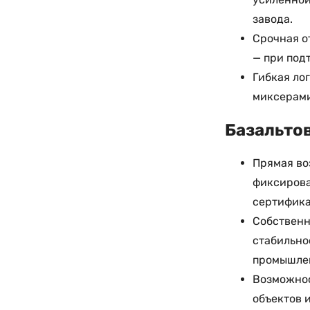
завода.
Срочная о
— при под
Гибкая ло
миксерами
Базальтов
Прямая во
фиксирова
сертифика
Собственн
стабильно
промышлен
Возможнос
объектов 