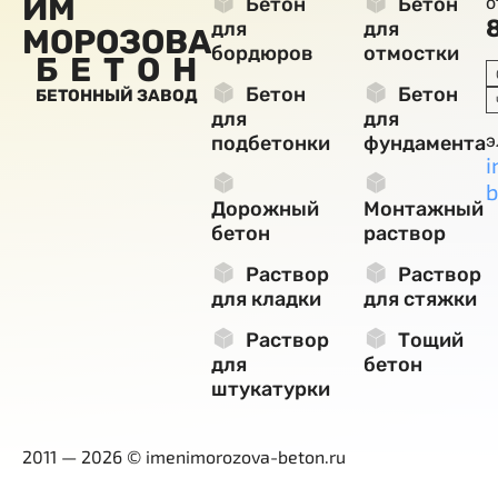
ИМ
Бетон
Бетон
о
для
для
МОРОЗОВА
бордюров
отмостки
БЕТОН
Бетон
Бетон
БЕТОННЫЙ ЗАВОД
для
для
э
подбетонки
фундамента
i
b
Дорожный
Монтажный
бетон
раствор
Раствор
Раствор
для кладки
для стяжки
Раствор
Тощий
для
бетон
штукатурки
2011 — 2026 © imenimorozova-beton.ru