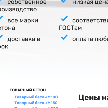
собственное
низкая цен
роизводство
все марки
соответств
етона
ГОСТам
доставка в
оплата люб
рок
ТОВАРНЫЙ БЕТОН
Цены н
Товарный бетон М100
Товарный бетон М150