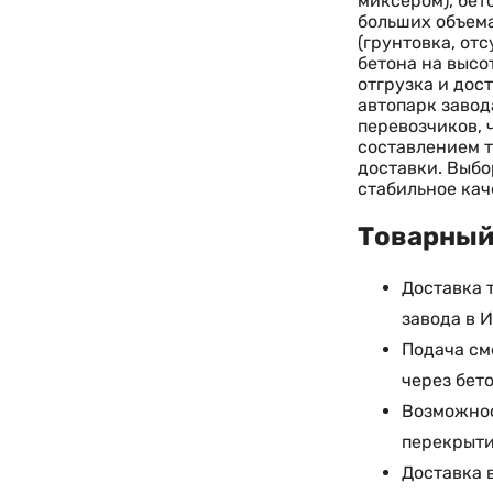
миксером), бет
больших объема
(грунтовка, от
бетона на высо
отгрузка и дос
автопарк завод
перевозчиков, 
составлением т
доставки. Выбо
стабильное кач
Товарный 
Доставка 
завода в 
Подача см
через бет
Возможнос
перекрыти
Доставка 