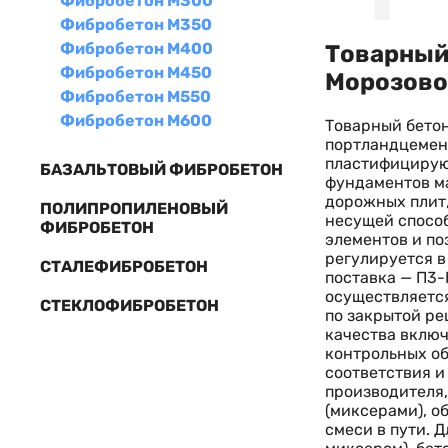
Фибробетон М300
Фибробетон М350
Фибробетон М400
Товарный 
Фибробетон М450
Морозово
Фибробетон М550
Фибробетон М600
Товарный бетон
портландцемент
пластифицирую
БАЗАЛЬТОВЫЙ ФИБРОБЕТОН
фундаментов ма
дорожных плит,
ПОЛИПРОПИЛЕНОВЫЙ
несущей спосо
ФИБРОБЕТОН
элементов и по
регулируется в
СТАЛЕФИБРОБЕТОН
поставка — П3-
осуществляется
СТЕКЛОФИБРОБЕТОН
по закрытой ре
качества вклю
контрольных об
соответствия и
производителя,
(миксерами), 
смеси в пути. 