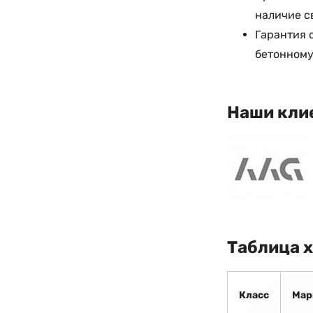
наличие с
Гарантия 
бетонному
Наши кли
Таблица 
Класс
Мар