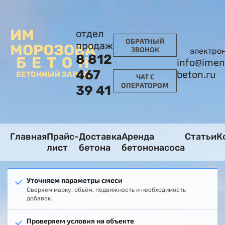
ИМ
отдел
ОБРАТНЫЙ
продаж
МОРОЗОВА
ЗВОНОК
электро
8 812
БЕТОН
info@imen
467
beton.ru
БЕТОННЫЙ ЗАВОД
ЧАТ С
ОПЕРАТОРОМ
39 41
Главная
Прайс-
Доставка
Аренда
Статьи
К
лист
бетона
бетононасоса
Уточняем параметры смеси
Сверяем марку, объём, подвижность и необходимость
добавок.
Проверяем условия на объекте