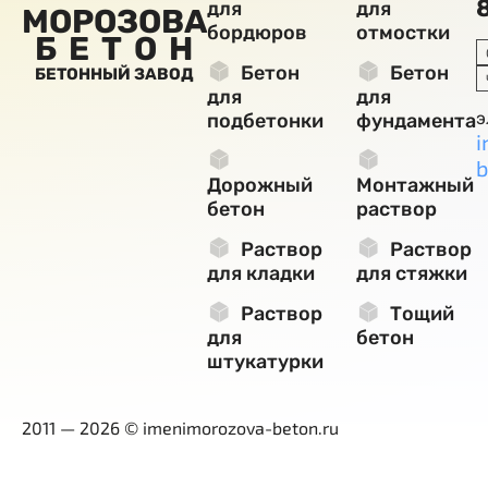
для
для
МОРОЗОВА
бордюров
отмостки
БЕТОН
Бетон
Бетон
БЕТОННЫЙ ЗАВОД
для
для
э
подбетонки
фундамента
i
b
Дорожный
Монтажный
бетон
раствор
Раствор
Раствор
для кладки
для стяжки
Раствор
Тощий
для
бетон
штукатурки
2011 — 2026 © imenimorozova-beton.ru