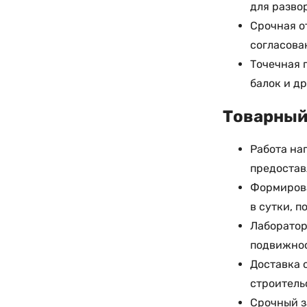
для разво
Срочная о
согласова
Точечная 
балок и д
Товарный 
Работа на
предостав
Формирова
в сутки, 
Лаборатор
подвижнос
Доставка 
строитель
Срочный з